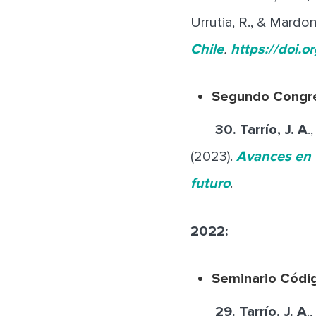
Urrutia, R., & Mardo
Chile
.
https://doi.
Segundo Congr
30.
Tarrío, J. A
.
(2023).
Avances en 
futuro
.
2022:
Seminario Códig
29.
Tarrío, J. A
.