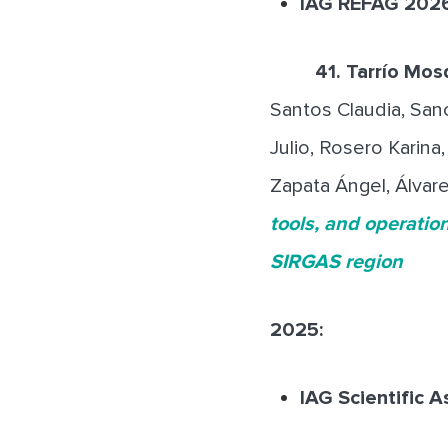
IAG REFAG 2026
41. Tarrío Mosqu
Santos Claudia, Sanc
Julio, Rosero Karina
Zapata Ángel, Álvare
tools, and operatio
SIRGAS region
2025:
IAG Scientific A