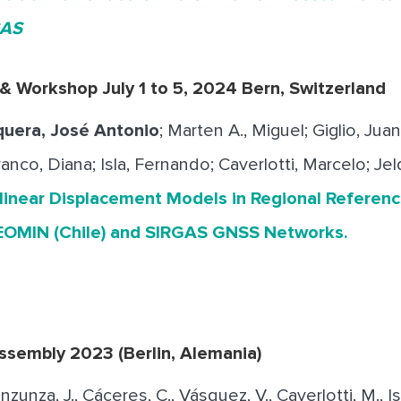
GAS
 Workshop July 1 to 5, 2024 Bern, Switzerland
quera, José Antonio
; Marten A., Miguel; Giglio, Jua
anco, Diana; Isla, Fernando; Caverlotti, Marcelo; Jeld
inear Displacement Models in Regional Referen
EOMIN (Chile) and SIRGAS GNSS Networks.
sembly 2023 (Berlin, Alemania)
 Inzunza, J., Cáceres, C., Vásquez, V., Caverlotti, M., Isl