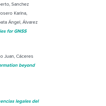
lberto, Sanchez
Rosero Karina,
ata Ángel, Álvarez
ies for GNSS
io Juan, Cáceres
ormation beyond
encias legales del