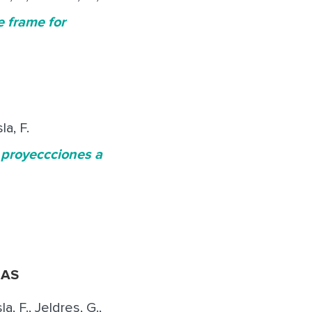
e frame for
la, F.
proyeccciones a
GAS
la, F., Jeldres, G.,