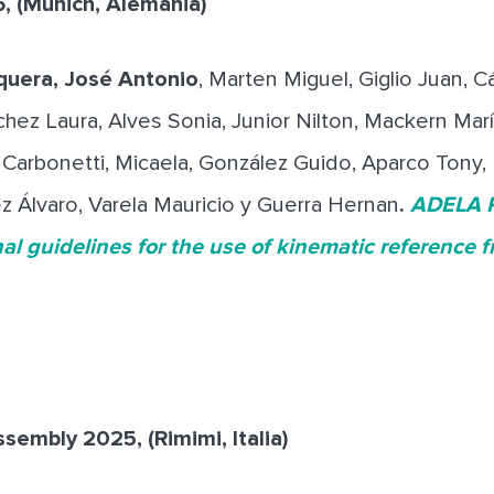
, (Munich, Alemania)
era, José Antonio
, Marten Miguel, Giglio Juan, C
hez Laura, Alves Sonia, Junior Nilton, Mackern María
, Carbonetti, Micaela, González Guido, Aparco Tony,
z Álvaro, Varela Mauricio y Guerra Hernan
.
ADELA P
nal guidelines for the use of kinematic reference 
ssembly 2025, (Rimimi, Italia)