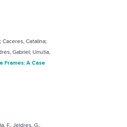
n; Caceres, Catalina;
res, Gabriel; Urrutia,
ce Frames: A Case
a, F., Jeldres, G.,