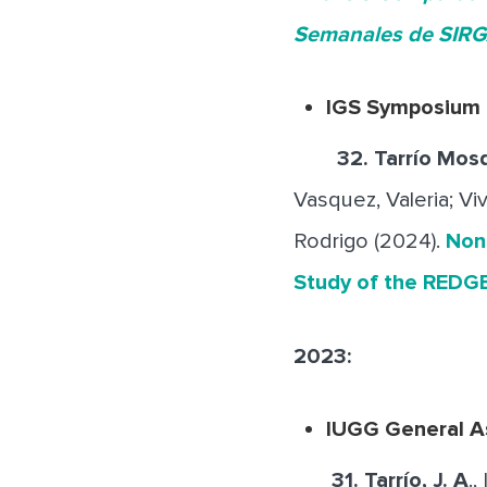
Semanales de SIR
IGS Symposium &
32.
Tarrío Mos
Vasquez, Valeria; Viv
Rodrigo (2024).
Nonl
Study of the REDG
2023:
IUGG General As
31.
Tarrío, J. A
.,